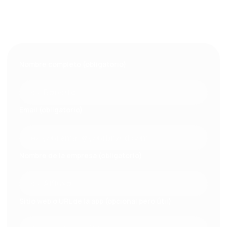
pronto.
¿Prefieres una charla rápida?
Revisa la disponibilidad de nuestro equipo comercial.
Nombre completo (obligatorio)
Email (obligatorio)
Nombre de la empresa (obligatorio)
Sitio web o URL de la app (opcional pero útil)