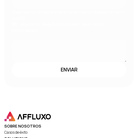
Cuentanos un poco sobre tu proyecto (opcional pero
suma)
(Ej: objetivos, desafíos actuales, qué estás
explorando)
SOBRE NOSOTROS
Casos de éxito